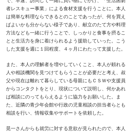
で、早速、訪問して一緒に買い物にでかけ、「生活困窮
者レスキュー事業」による食材支援を行うことに。本人
は簡単な料理ならできるとのことであったが、何を買え
ばよいかも分からない様子であり、献立のたて方や料理
方法なども一緒に行うことで、しっかりと食事を摂るこ
とと生活力を身に着けられるよう援助していった。こう
した支援を週に１回程度、４ヶ月にわたって支援した。
また、本人の理解者を増やしていくこと、本人が頼れる
人や相談機関を見つけてもらうことが必要だと考え、叔
父や現在は離れて暮らしている母親にもＣＳＷや支援員
からコンタクトをとり、現状について説明し、何かあれ
ば相談にのってもらえるように協力をお願いした。ま
た、近隣の青少年会館や行政の児童相談の担当者らとも
相談を行い、情報収集やサポートを依頼した。
晃一さんからも就労に対する意欲が見られたので、本人