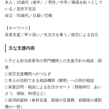
本人：10歳代（後半）／男性／中卒／職場を転々として
いる／居所不安定
叔父：50歳代／日雇い労働
【キーワード】
若者支援／寄り添い／生活力を養う／就労による自立
主な支援内容
□ 子ども担当部署等の専門機関との支援方針の相談・調
整
□ 就労支援機関へのつなぎ
□ 本人が信頼できる相談機関（隣県）への同行相談
□ 家庭訪問・相談による生活サポート（買物同行、あい
さつ、掃除、料理など）
□ 経済的援助（食材支援、面接の交通費、就職後の通勤
費の一部）