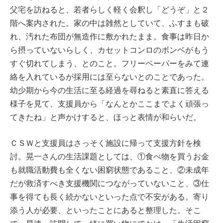
父宅を訪ねると、若者らしく軽く会釈し「どうぞ」と２
階へ案内された。家の中は雑然としていて、ふすまも破
れ、汚れた布団が無造作に敷かれたまま。食事は昨日か
ら摂っていないらしく、カセットコンロのボンベがもう
すぐ切れてしまう、とのこと。フリーペーパーをみて連
絡を入れているが採用には至らないとのことであった。
幼少期から今の生活に至る経過を尋ねると素直に答える
様子を見て、支援員から「なんとかここまでよく頑張っ
てきたね」と声かけすると、ほっと表情が和らいだ。
ＣＳＷと支援員はさっそく施設に帰って支援方針を検
討。晃一さんの生活課題としては、①食べ物を買うお金
も就職活動費も全くない困窮状態であること、②未成年
だが救済すべき支援機関につながっていないこと、③仕
事を得ても長く続かないといった点で不安がある。寄り
添う人が必要、といったことにあると整理した。そこ