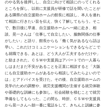
のやる気を後押しし、自立に向けて相談にのってくれる
ところを探し、以前に支援員が研修で話を聞いたことが
ある隣県の自立援助ホームの館長に相談し、本人を連れ
て相談に行きたい旨を伝え、快く了解してもらう。そこ
で、数日後に早速、自立援助ホームへ一緒に赴き、相
談。晃一さんは「仕事して自立したい。服飾関係の仕事
がしたい」と語り、館長からも「働く気があるなら話は
早い。これだけコミュニケーションもできるならどこで
も就職できる。あとは、どう大人が工夫するかだけや」
と励まされた。ＣＳＷや支援員はアパートでの一人暮ら
しはまだまだ不安があることを正直に相談すると「大阪
にも自立援助ホームがあるから相談してみたらよいので
は」とアドバイスを受けた。その後、自立援助ホームの
見学のための調整や、就労支援機関が主催する就労体験
や基礎的な訓練にも参加し、社会経験を積むことで就労
準備をしてもらった。この間も、時折、ＣＳＷや支援員
から晃一さんへ朝一番に電話をして、きちんと訓練に参