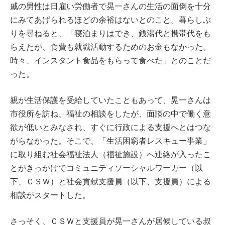
戚の男性は日雇い労働者で晃一さんの生活の面倒を十分
にみてあげられるほどの余裕はないとのこと。暮らしぶ
りを尋ねると、「寝泊まりはでき、銭湯代と携帯代をも
らえたが、食費も就職活動するためのお金もなかった。
時々、インスタント食品をもらって食べた」とのことだ
った。
親が生活保護を受給していたこともあって、晃一さんは
市役所を訪ね、福祉の相談をしたが、面談の中で働く意
欲が低いとみなされ、すぐに行政による支援へとはつな
がらなかった。そこで、「生活困窮者レスキュー事業」
に取り組む社会福祉法人（福祉施設）へ連絡が入ったこ
とがきっかけでコミュニティソーシャルワーカー（以
下、ＣＳＷ）と社会貢献支援員（以下、支援員）による
相談がスタートした。
さっそく、ＣＳＷと支援員が晃一さんが居候している叔